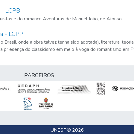
ra - LCPB
istas e do romance Aventuras de Manuel João, de Afonso ...
sa - LCPP
asil, onde a obra talvez tenha sido adotada), literatura, teoria l
a (a pr esença do classicismo em meio à voga do romantismo em Po
PARCEIROS
UNESP
© 2026