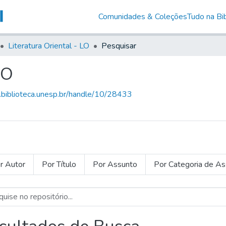
Comunidades & Coleções
Tudo na Bib
Literatura Oriental - LO
Pesquisar
LO
g.biblioteca.unesp.br/handle/10/28433
r Autor
Por Título
Por Assunto
Por Categoria de A