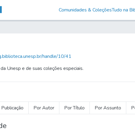
Comunidades & Coleções
Tudo na Bib
ig.biblioteca.unesp.br/handle/10/41
 da Unesp e de suas coleções especiais.
 Publicação
Por Autor
Por Título
Por Assunto
P
de