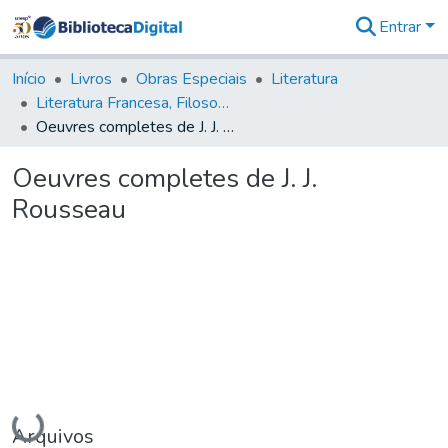
Entrar
Comunidades
&
Início
Livros
Obras Especiais
Literatura
Coleções
Literatura Francesa, Filosofia - LFF
Tudo na
Oeuvres completes de J. J. Rousseau
Biblioteca
Digital
Oeuvres completes de J. J.
Estatísticas
Rousseau
Carregando...
Arquivos