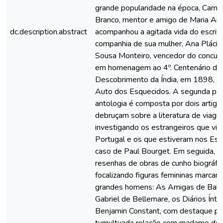
grande popularidade na época, Camil
Branco, mentor e amigo de Maria Amá
dc.description.abstract
acompanhou a agitada vida do escrit
companhia de sua mulher, Ana Plácid
Sousa Monteiro, vencedor do concurso
em homenagem ao 4º. Centenário do
Descobrimento da Índia, em 1898, c
Auto dos Esquecidos. A segunda par
antologia é composta por dois artigo
debruçam sobre a literatura de viage
investigando os estrangeiros que vis
Portugal e os que estiveram nos Est
caso de Paul Bourget. Em seguida, 
resenhas de obras de cunho biográfic
focalizando figuras femininas marcant
grandes homens: As Amigas de Balz
Gabriel de Bellemare, os Diários Ínt
Benjamin Constant, com destaque pa