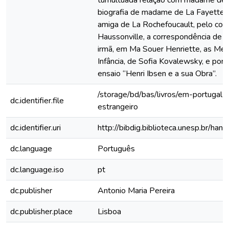
tumultuada relação com madame de S
biografia de madame de La Fayette,
amiga de La Rochefoucault, pelo con
Haussonville, a correspondência de 
irmã, em Ma Souer Henriette, as Me
Infância, de Sofia Kovalewsky, e por 
ensaio “Henri Ibsen e a sua Obra”.
/storage/bd/bas/livros/em-portugal-
dc.identifier.file
estrangeiro
dc.identifier.uri
http://bibdig.biblioteca.unesp.br/ha
dc.language
Português
dc.language.iso
pt
dc.publisher
Antonio Maria Pereira
dc.publisher.place
Lisboa