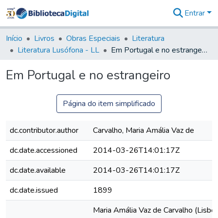
Entrar
Comunidades
&
Início
Livros
Obras Especiais
Literatura
Coleções
Literatura Lusófona - LL
Em Portugal e no estrangeiro
Tudo na
Biblioteca
Em Portugal e no estrangeiro
Digital
Estatísticas
Página do item simplificado
dc.contributor.author
Carvalho, Maria Amália Vaz de
dc.date.accessioned
2014-03-26T14:01:17Z
dc.date.available
2014-03-26T14:01:17Z
dc.date.issued
1899
Maria Amália Vaz de Carvalho (Lisboa