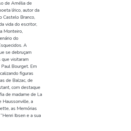
aso de Amélia de
eta lírico, autor da
lo Castelo Branco,
 vida do escritor,
a Monteiro,
enário do
Esquecidos. A
que se debruçam
s que visitaram
e Paul Bourget. Em
calizando figuras
as de Balzac, de
nstant, com destaque
afia de madame de La
 Haussonville, a
ette, as Memórias
 “Henri Ibsen e a sua