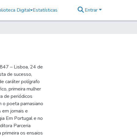
lioteca Digital
Estatísticas
Entrar
1847 – Lisboa, 24 de
sta de sucesso,
e caráter polígrafo
ico, primeira mulher
ra de periódicos
m o poeta parnasiano
s em jornais e
ogia Em Portugal e no
ditora Parceria
a primeira os ensaios