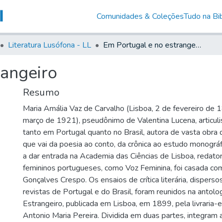
Comunidades & Coleções
Tudo na Bib
Literatura Lusófona - LL
Em Portugal e no estrangeiro
rangeiro
Resumo
Maria Amália Vaz de Carvalho (Lisboa, 2 de fevereiro de 
março de 1921), pseudônimo de Valentina Lucena, articuli
tanto em Portugal quanto no Brasil, autora de vasta obra d
que vai da poesia ao conto, da crônica ao estudo monográf
a dar entrada na Academia das Ciências de Lisboa, redato
femininos portugueses, como Voz Feminina, foi casada co
Gonçalves Crespo. Os ensaios de crítica literária, disperso
revistas de Portugal e do Brasil, foram reunidos na antol
Estrangeiro, publicada em Lisboa, em 1899, pela livraria-e
Antonio Maria Pereira. Dividida em duas partes, integram 