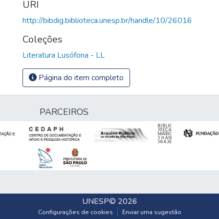
URI
http://bibdig.biblioteca.unesp.br/handle/10/26016
Coleções
Literatura Lusófona - LL
Página do item completo
PARCEIROS
UNESP
© 2026
Configurações de cookies
Enviar uma sugestão