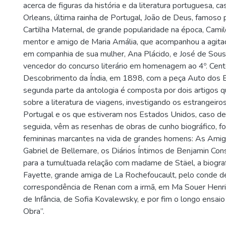
acerca de figuras da história e da literatura portuguesa, c
Orleans, última rainha de Portugal, João de Deus, famoso po
Cartilha Maternal, de grande popularidade na época, Cami
mentor e amigo de Maria Amália, que acompanhou a agitada
em companhia de sua mulher, Ana Plácido, e José de Sous
vencedor do concurso literário em homenagem ao 4º. Cent
Descobrimento da Índia, em 1898, com a peça Auto dos 
segunda parte da antologia é composta por dois artigos 
sobre a literatura de viagens, investigando os estrangeiro
Portugal e os que estiveram nos Estados Unidos, caso d
seguida, vêm as resenhas de obras de cunho biográfico, fo
femininas marcantes na vida de grandes homens: As Amig
Gabriel de Bellemare, os Diários Íntimos de Benjamin Co
para a tumultuada relação com madame de Stäel, a biogr
Fayette, grande amiga de La Rochefoucault, pelo conde de
correspondência de Renan com a irmã, em Ma Souer Henri
de Infância, de Sofia Kovalewsky, e por fim o longo ensaio
Obra”.