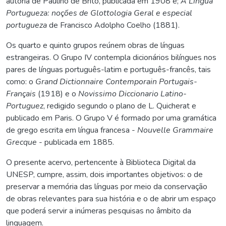
autoria de Paulino de Brito, publicada em 1908 e;
A Língua
Portugueza: noções de Glottologia Geral e especial
portugueza
de Francisco Adolpho Coelho (1881).
Os quarto e quinto grupos reúnem obras de línguas
estrangeiras. O Grupo IV contempla dicionários bilíngues nos
pares de línguas português-latim e português-francês, tais
como: o
Grand Dictionnaire Contemporain Portugais-
Français
(1918) e o
Novissimo Diccionario Latino-
Portuguez
, redigido segundo o plano de L. Quicherat e
publicado em Paris. O Grupo V é formado por uma gramática
de grego escrita em língua francesa -
Nouvelle Grammaire
Grecque
- publicada em 1885.
O presente acervo, pertencente à Biblioteca Digital da
UNESP, cumpre, assim, dois importantes objetivos: o de
preservar a memória das línguas por meio da conservação
de obras relevantes para sua história e o de abrir um espaço
que poderá servir a inúmeras pesquisas no âmbito da
linguagem.