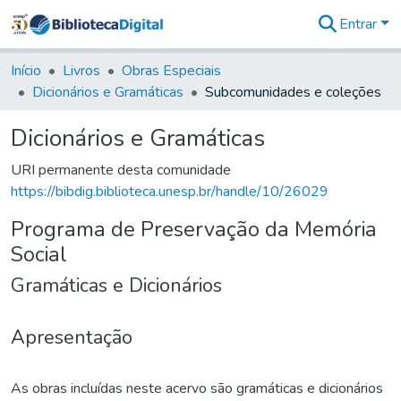
Entrar
Comunidades
&
Início
Livros
Obras Especiais
Coleções
Dicionários e Gramáticas
Subcomunidades e coleções
Tudo na
Biblioteca
Dicionários e Gramáticas
Digital
Estatísticas
URI permanente desta comunidade
https://bibdig.biblioteca.unesp.br/handle/10/26029
Programa de Preservação da Memória
Social
Gramáticas e Dicionários
Apresentação
As obras incluídas neste acervo são gramáticas e dicionários