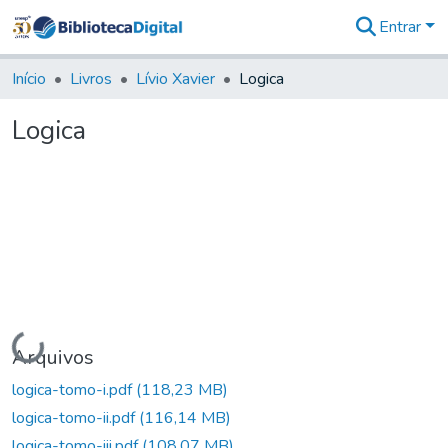
Entrar
Comunidades
&
Início
Livros
Lívio Xavier
Logica
Coleções
Tudo na
Logica
Biblioteca
Digital
Estatísticas
Carregando...
Arquivos
logica-tomo-i.pdf
(118,23 MB)
logica-tomo-ii.pdf
(116,14 MB)
logica-tomo-iii.pdf
(108,07 MB)