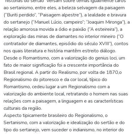
“histórias do sertão” versam sobre temas igualmente caros
ao sertanismo, entre eles, a beleza selvagem da paisagem
(“Buriti perdido”, “Paisagem alpestre”), a lealdade e bravura
do sertanejo (“Manuel Lúcio, campeiro”; “Joaquim Mironga”), a
relação amorosa movida a ódio e paixão (“A esteireira”), a
exploração das minas de diamantes no interior mineiro (“O
contratador de diamantes, episódio do século XVIII”), contos
nos quais literatura e história mantêm estreito diálogo.
Desde o Romantismo, com a valorização do genius loci, um
fato de maior significação foi a crescente importância do
Brasil regional. A partir do Realismo, por volta de 1870,o
Regionalismo do pitoresco e da cor local, típico do
Romantismo, cedeu lugar a um Regionalismo com a
valorização do ambiente local, retratando o homem nas suas
relações com a paisagem, a linguagem e as características
culturais da região.
Aspecto tipicamente brasileiro do Regionalismo, o
Sertanismo, com a valorização e idealização do sertão e do
tipo do sertanejo, vem suceder o indianismo, no interior do