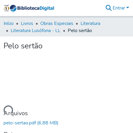
Entrar
Comunidades
&
Início
Livros
Obras Especiais
Literatura
Coleções
Literatura Lusófona - LL
Pelo sertão
Tudo na
Biblioteca
Pelo sertão
Digital
Estatísticas
ndo...
Arquivos
pelo-sertao.pdf
(6,88 MB)