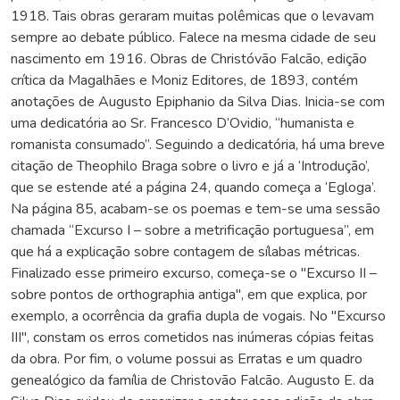
1918. Tais obras geraram muitas polêmicas que o levavam
sempre ao debate público. Falece na mesma cidade de seu
nascimento em 1916. Obras de Christóvão Falcão, edição
crítica da Magalhães e Moniz Editores, de 1893, contém
anotações de Augusto Epiphanio da Silva Dias. Inicia-se com
uma dedicatória ao Sr. Francesco D’Ovidio, “humanista e
romanista consumado”. Seguindo a dedicatória, há uma breve
citação de Theophilo Braga sobre o livro e já a ‘Introdução’,
que se estende até a página 24, quando começa a ‘Egloga’.
Na página 85, acabam-se os poemas e tem-se uma sessão
chamada “Excurso I – sobre a metrificação portuguesa”, em
que há a explicação sobre contagem de sílabas métricas.
Finalizado esse primeiro excurso, começa-se o "Excurso II –
sobre pontos de orthographia antiga", em que explica, por
exemplo, a ocorrência da grafia dupla de vogais. No "Excurso
III", constam os erros cometidos nas inúmeras cópias feitas
da obra. Por fim, o volume possui as Erratas e um quadro
genealógico da família de Christovão Falcão. Augusto E. da