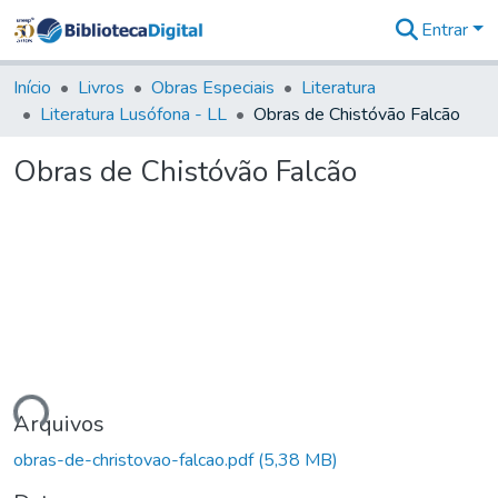
Entrar
Comunidades
&
Início
Livros
Obras Especiais
Literatura
Coleções
Literatura Lusófona - LL
Obras de Chistóvão Falcão
Tudo na
Biblioteca
Obras de Chistóvão Falcão
Digital
Estatísticas
ndo...
Arquivos
obras-de-christovao-falcao.pdf
(5,38 MB)