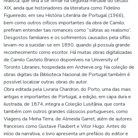
realista, que viria a se firmar na segunda metade do século
XIX, ainda que historiadores da literatura como Fidelino
Figueiredo, em seu História Literária de Portugal (1966),
bem como outros críticos importantes da obra de Camilo,
prefiram entender tais romances como “sátiras ao realismo”.
Desgostos familiares e os sofrimentos causados pela sífilis
levam-no a suicidar-se em 1890, quando já possuía grande
reconhecimento como escritor. Há muitas obras digitalizadas
de Camilo Castelo Branco disponíveis na University of
Toronto Libraries, hospedada em Archieve.org. Na coleção de
obras digitais da Biblioteca Nacional de Portugal também é
possível localizar outras obras do autor.
Obra editada pela Livraria Chardron, do Porto, uma das mais
antigas e importantes de Portugal, a edição, em capa dura e
ilustrada, de 1874, integra a Coleção Lusitânia, que conta
também com outros grandes clássicos portugueses, como
Viagens da Minha Terra, de Almeida Garret, além de autores
franceses como Gustave Flaubert e Vitor Hugo. Antes do
início da narrativa, o livro apresenta um prefácio do editor e