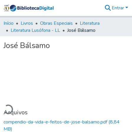
Entrar
Comunidades
&
Início
Livros
Obras Especiais
Literatura
Coleções
Literatura Lusófona - LL
José Bálsamo
Tudo na
Biblioteca
José Bálsamo
Digital
Estatísticas
Carregando...
Arquivos
compendio-da-vida-e-feitos-de-jose-balsamo.pdf
(8,84
MB)