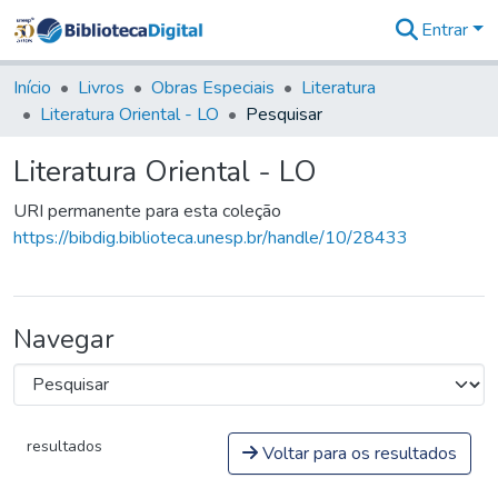
Entrar
Comunidades
&
Início
Livros
Obras Especiais
Literatura
Coleções
Literatura Oriental - LO
Pesquisar
Tudo na
Biblioteca
Literatura Oriental - LO
Digital
Estatísticas
URI permanente para esta coleção
https://bibdig.biblioteca.unesp.br/handle/10/28433
Navegar
resultados
Voltar para os resultados