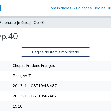
Comunidades & Coleções
Tudo na Bib
Polonaise [música] : Op.40
Op.40
Página do item simplificado
Chopin, Frederic François
Best, W. T.
2013-11-08T19:48:48Z
2013-11-08T19:48:48Z
1910