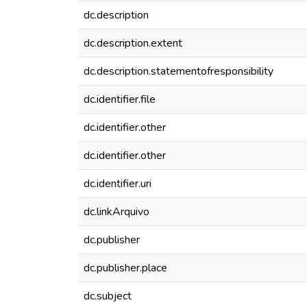
dc.description
dc.description.extent
dc.description.statementofresponsibility
dc.identifier.file
dc.identifier.other
dc.identifier.other
dc.identifier.uri
dc.linkArquivo
dc.publisher
dc.publisher.place
dc.subject