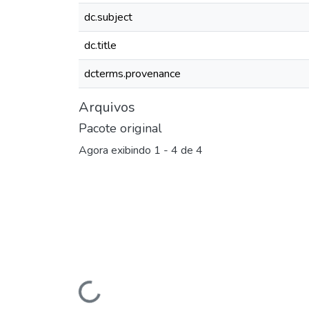
dc.subject
dc.title
dcterms.provenance
Arquivos
Pacote original
Agora exibindo
1 - 4 de 4