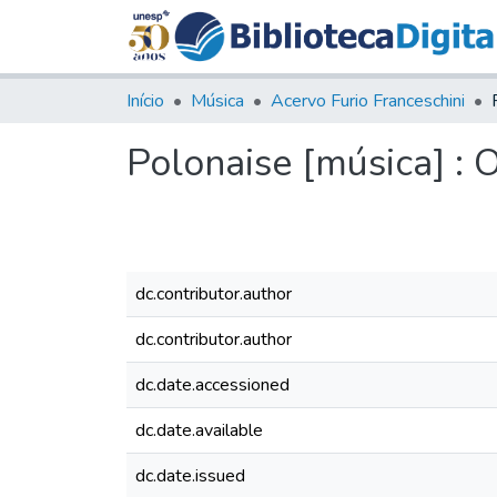
Início
Música
Acervo Furio Franceschini
Polonaise [música] : 
dc.contributor.author
dc.contributor.author
dc.date.accessioned
dc.date.available
dc.date.issued