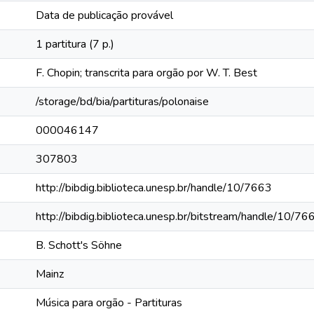
Data de publicação provável
1 partitura (7 p.)
F. Chopin; transcrita para orgão por W. T. Best
/storage/bd/bia/partituras/polonaise
000046147
307803
http://bibdig.biblioteca.unesp.br/handle/10/7663
http://bibdig.biblioteca.unesp.br/bitstream/handle/10/7
B. Schott's Söhne
Mainz
Música para orgão - Partituras