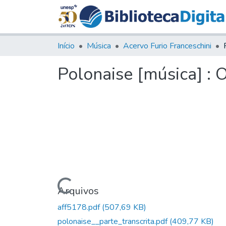
Início
Música
Acervo Furio Franceschini
Polonaise [música] : 
Carregando...
Arquivos
aff5178.pdf
(507,69 KB)
polonaise__parte_transcrita.pdf
(409,77 KB)