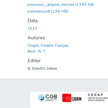
polonaise__arquivo_mid.mid
(13,85 KB)
polonaise.pdf
(1,98 MB)
Data
1910
Autores
Chopin, Frederic François
Best, W. T.
Editor
B. Schott's Söhne