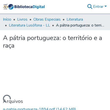
Entrar
Comunidades
&
Início
Livros
Obras Especiais
Literatura
Coleções
Literatura Lusófona - LL
A pátria portugueza: o território e a raça
Tudo na
Biblioteca
A pátria portugueza: o território e a
Digital
raça
Estatísticas
gando...
Arquivos
a-patria-portugueza-1894.pdf
(14,62 MB)