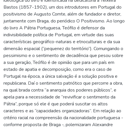
ideológica do livro é identificada na dedicatória a Teixeira
Bastos (1857-1902), um dos introdutores em Portugal do
positivismo de Augusto Comte, além de fundador e diretor,
juntamente com Braga, do periódico O Positivismo. Ao longo
do livro A Pátria Portuguesa, Teófilo é defensor da
indivisibilidade política de Portugal, em virtude das suas
características geográfico-naturais e etnoculturais e da sua
dimensão espacial (“pequenez do território”). Comungando o
pessimismo e o sentimento de decadência que pesou sobre
a sua geração, Teófilo é de opinião que para um país em
estado de apatia e decomposição, como era o caso de
Portugal na época, a única salvação é a solução positiva e
republicana. Daí o sentimento patriótico que percorre a obra,
na qual brada contra “a anarquia dos poderes públicos”, e
apela para a necessidade de “revivificar o sentimento da
Pátria”, porque só ele é que poderá suscitar os altos
caracteres e as “capacidades organizadoras”. Em relação ao
critério racial na compreensão da nacionalidade portuguesa -
conforme proposta de Braga -, polemizaram Alexandre