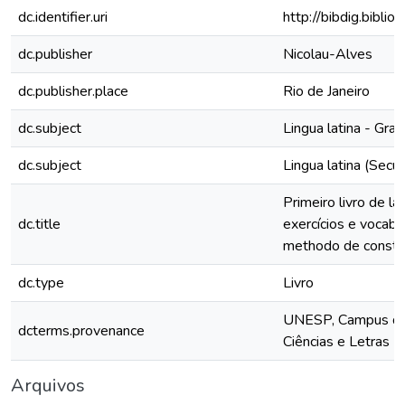
dc.identifier.uri
http://bibdig.bibli
dc.publisher
Nicolau-Alves
dc.publisher.place
Rio de Janeiro
dc.subject
Lingua latina - Gra
dc.subject
Lingua latina (Secu
Primeiro livro de l
dc.title
exercícios e vocabu
methodo de constan
dc.type
Livro
UNESP, Campus de 
dcterms.provenance
Ciências e Letras 
Arquivos