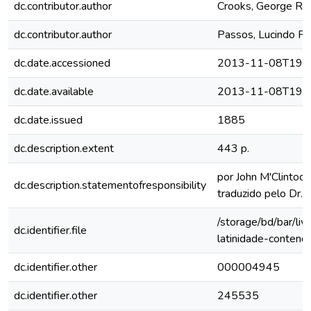
dc.contributor.author
Crooks, George R
dc.contributor.author
Passos, Lucindo Pe
dc.date.accessioned
2013-11-08T19:4
dc.date.available
2013-11-08T19:4
dc.date.issued
1885
dc.description.extent
443 p.
por John M'Clintock
dc.description.statementofresponsibility
traduzido pelo Dr.
/storage/bd/bar/liv
dc.identifier.file
latinidade-conten
dc.identifier.other
000004945
dc.identifier.other
245535