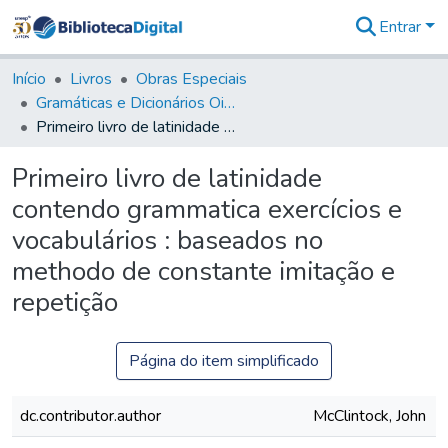
Entrar
Comunidades
&
Início
Livros
Obras Especiais
Coleções
Gramáticas e Dicionários Oitocentistas - GDO
Tudo na
Primeiro livro de latinidade contendo grammatica exercícios e vocabulários : baseados no methodo de constante imitação e repetição
Biblioteca
Digital
Primeiro livro de latinidade
Estatísticas
contendo grammatica exercícios e
vocabulários : baseados no
methodo de constante imitação e
repetição
Página do item simplificado
dc.contributor.author
McClintock, John