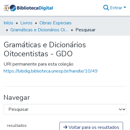
Entrar
Comunidades
&
Início
Livros
Obras Especiais
Coleções
Gramáticas e Dicionários Oitocentistas - GDO
Pesquisar
Tudo na
Biblioteca
Gramáticas e Dicionários
Digital
Oitocentistas - GDO
Estatísticas
URI permanente para esta coleção
https://bibdig.biblioteca.unesp.br/handle/10/49
Navegar
resultados
Voltar para os resultados