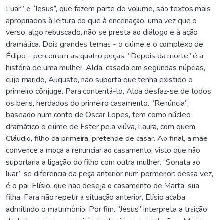
Luar” e “Jesus”, que fazem parte do volume, são textos mais
apropriados à leitura do que à encenação, uma vez que o
verso, algo rebuscado, não se presta ao diálogo e à ação
dramática. Dois grandes temas - o ciúme e o complexo de
Édipo – percorrem as quatro peças: “Depois da morte” é a
história de uma mulher, Alda, casada em segundas núpcias,
cujo marido, Augusto, não suporta que tenha existido o
primeiro cônjuge. Para contentá-lo, Alda desfaz-se de todos
os bens, herdados do primeiro casamento. “Renúncia”,
baseado num conto de Oscar Lopes, tem como núcleo
dramático o ciúme de Ester pela viúva, Laura, com quem
Cláudio, filho da primeira, pretende de casar. Ao final, a mãe
convence a moça a renunciar ao casamento, visto que não
suportaria a ligação do filho com outra mulher. “Sonata ao
luar” se diferencia da peça anterior num pormenor: dessa vez,
é o pai, Elísio, que não deseja o casamento de Marta, sua
filha. Para não repetir a situação anterior, Elísio acaba
admitindo o matrimônio. Por fim, “Jesus” interpreta a traição