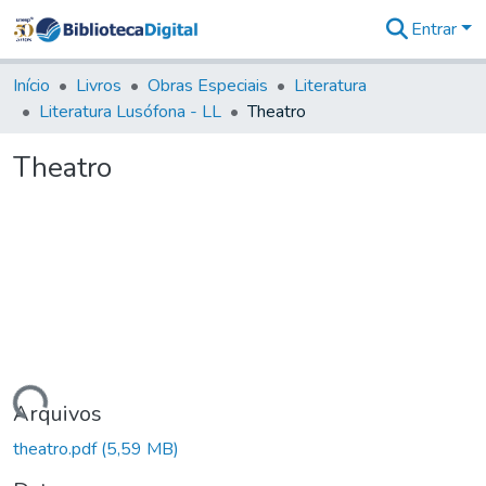
Entrar
Comunidades
&
Início
Livros
Obras Especiais
Literatura
Coleções
Literatura Lusófona - LL
Theatro
Tudo na
Biblioteca
Theatro
Digital
Estatísticas
gando...
Arquivos
theatro.pdf
(5,59 MB)