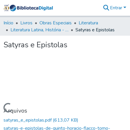
Entrar
Comunidades
&
Início
Livros
Obras Especiais
Literatura
Coleções
Literatura Latina, História - LLH
Satyras e Epistolas
Tudo na
Biblioteca
Satyras e Epistolas
Digital
Estatísticas
Carregando...
Arquivos
satyras_e_epistolas.pdf
(613,07 KB)
satyras-e-epistolas-de-quinto-horacio-flacco-tomo-