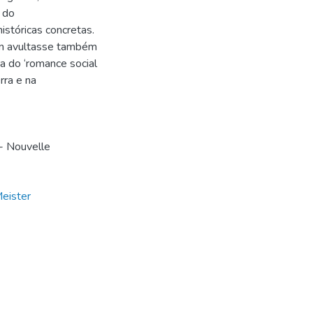
 do
stóricas concretas.
an avultasse também
a do ‘romance social
rra e na
- Nouvelle
Meister