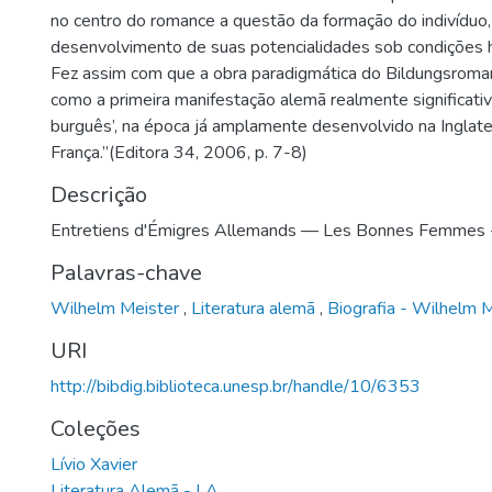
no centro do romance a questão da formação do indivíduo,
desenvolvimento de suas potencialidades sob condições hi
Fez assim com que a obra paradigmática do Bildungsrom
como a primeira manifestação alemã realmente significativ
burguês’, na época já amplamente desenvolvido na Inglate
França.”(Editora 34, 2006, p. 7-8)
Descrição
Entretiens d'Émigres Allemands — Les Bonnes Femmes 
Palavras-chave
Wilhelm Meister
,
Literatura alemã
,
Biografia - Wilhelm 
URI
http://bibdig.biblioteca.unesp.br/handle/10/6353
Coleções
Lívio Xavier
Literatura Alemã - LA