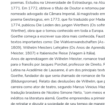
poemas. Estudou na Universidade de Estrasburgo, na Als
1771. Em 1772, obteve o título de Doutor e retornou para
nomeado advogado da Câmara Imperial. Já magistrado em
poema Geistesgrus, em 1773, que foi traduzido por Mad
1774, publicou Die Leiden des jungen Werthers (Os sofr
Werther), obra que o tornou conhecido em toda a Europa.
Goethe começa a escrever sua obra mais conhecida, Fausto
textos importantes como: Die Wahlverwandschaften (As af
1809), Wilhelm Meisters Lehrjahre (Os Anos de Aprendi
Meister, 1807) e Italienische Reise (Viagem à Itália).
Anos de aprendizagem de Wilhelm Meister, romance trad
para o francês por Jacques Porchat, professor de Direito, R
Latina na Académie de Lausanne, é um dos principais texto
Goethe, fundador do que seria chamado de romance de f
(Bildungsroman). Relato das desilusões de Wilhelm, que 
carreira como ator de teatro, segundo Marcus Vinicius Mazz
tradução brasileira de Nicolino Simone Neto, “com meios 
inéditos na literatura alemã, Goethe empreendeu a primeir
de retratar e discutir a sociedade de seu tempo de maneir