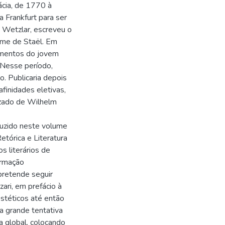
ácia, de 1770 à
 Frankfurt para ser
 Wetzlar, escreveu o
ame de Staël. Em
imentos do jovem
 Nesse período,
. Publicaria depois
inidades eletivas,
zado de Wilhelm
uzido neste volume
etórica e Literatura
s literários de
ormação
pretende seguir
ari, em prefácio à
estéticos até então
a grande tentativa
a global, colocando