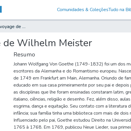
Comunidades & Coleções
Tudo na Bib
Les années de voyage de Wilhelm Meister
 de Wilhelm Meister
Resumo
Johann Wolfgang Von Goethe (1749-1832) foi um dos ma
escritores da Alemanha e do Romantismo europeu. Nasc
de 1749 em Frankfurt am Main, Alemanha. Oriundo de famíl
educado em sua casa primeiramente por seu pai e depois 
as disciplinas que lhe foram ensinadas constaram latim, gre
italiano, ciências, religião e desenho. Fez, além disso, aulas
esgrima, dança e equitação. Seu contato com a literatura
infância; sua família tinha uma biblioteca com mais de dois m
Influenciado pelo pai, Goethe estudou Direito na Universi
1765 à 1768. Em 1769, publicou Neue Lieder, sua primeir