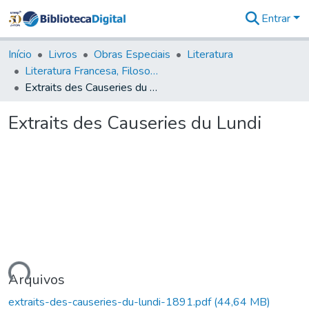
Entrar
Comunidades
&
Início
Livros
Obras Especiais
Literatura
Coleções
Literatura Francesa, Filosofia - LFF
Tudo na
Extraits des Causeries du Lundi
Biblioteca
Digital
Extraits des Causeries du Lundi
Estatísticas
ando...
Arquivos
extraits-des-causeries-du-lundi-1891.pdf
(44,64 MB)