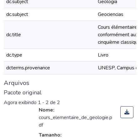
dc.subject
Geologia
dc.subject
Geociencias
Cours élémentaire d
dc.title
conformément aux 
cinquième classiqu
dc.type
Livro
dcterms.provenance
UNESP, Campus de
Arquivos
Pacote original
Agora exibindo
1 - 2 de 2
Nome:
cours_elementaire_de_geologie.p
df
Tamanho: