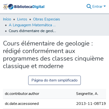
Entrar
Comunidades
&
Início
Livros
Obras Especiais
Coleções
A Linguagem Matemática e a Ciência: Geografia Física e Geologia - LMC
Tudo na
Cours élémentaire de geologie : rédigé conformément aux programmes des classes cinquième classique et moderne
Biblioteca
Digital
Cours élémentaire de geologie :
Estatísticas
rédigé conformément aux
programmes des classes cinquième
classique et moderne
Página do item simplificado
dc.contributor.author
Seignette, A.
dc.date.accessioned
2013-11-08T19:4