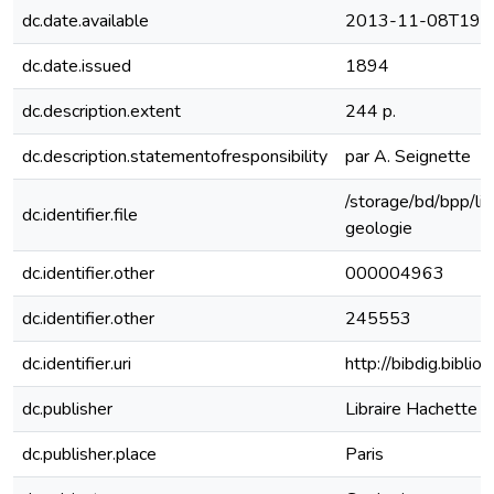
dc.date.available
2013-11-08T19:4
dc.date.issued
1894
dc.description.extent
244 p.
dc.description.statementofresponsibility
par A. Seignette
/storage/bd/bpp/li
dc.identifier.file
geologie
dc.identifier.other
000004963
dc.identifier.other
245553
dc.identifier.uri
http://bibdig.bibli
dc.publisher
Libraire Hachette
dc.publisher.place
Paris