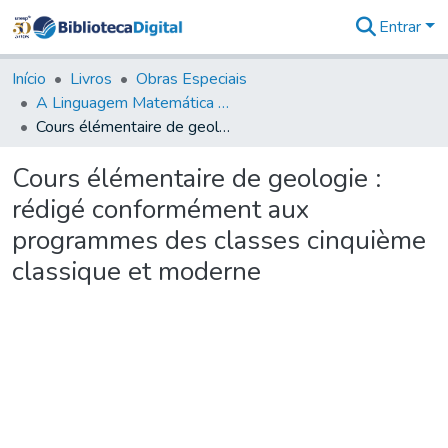
Entrar
Comunidades
&
Início
Livros
Obras Especiais
Coleções
A Linguagem Matemática e a Ciência: Geografia Física e Geologia - LMC
Tudo na
Cours élémentaire de geologie : rédigé conformément aux programmes des classes cinquième classique et moderne
Biblioteca
Digital
Cours élémentaire de geologie :
Estatísticas
rédigé conformément aux
programmes des classes cinquième
classique et moderne