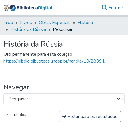
Entrar
Comunidades
&
Início
Livros
Obras Especiais
História
Coleções
História da Rússia
Pesquisar
Tudo na
Biblioteca
História da Rússia
Digital
Estatísticas
URI permanente para esta coleção
https://bibdig.biblioteca.unesp.br/handle/10/28391
Navegar
resultados
Voltar para os resultados