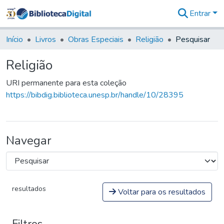
Entrar
Comunidades
&
Início
Livros
Obras Especiais
Religião
Pesquisar
Coleções
Tudo na
Religião
Biblioteca
Digital
URI permanente para esta coleção
Estatísticas
https://bibdig.biblioteca.unesp.br/handle/10/28395
Navegar
resultados
Voltar para os resultados