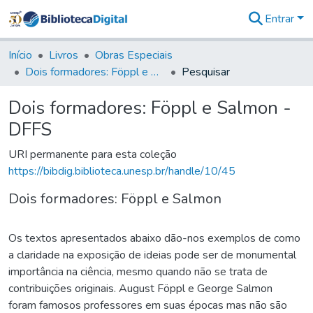
Entrar
Comunidades
&
Início
Livros
Obras Especiais
Coleções
Dois formadores: Föppl e Salmon - DFFS
Pesquisar
Tudo na
Biblioteca
Dois formadores: Föppl e Salmon -
Digital
DFFS
Estatísticas
URI permanente para esta coleção
https://bibdig.biblioteca.unesp.br/handle/10/45
Dois formadores: Föppl e Salmon
Os textos apresentados abaixo dão-nos exemplos de como
a claridade na exposição de ideias pode ser de monumental
importância na ciência, mesmo quando não se trata de
contribuições originais. August Föppl e George Salmon
foram famosos professores em suas épocas mas não são