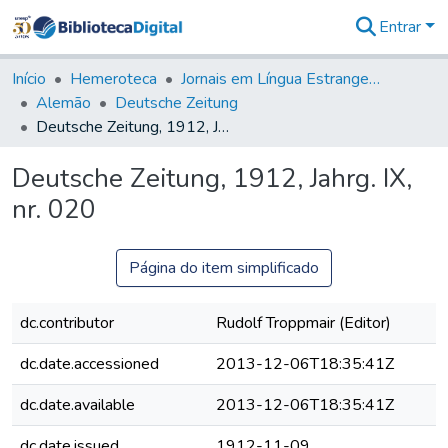
Entrar
Comunidades
&
Início
Hemeroteca
Jornais em Língua Estrangeira
Coleções
Alemão
Deutsche Zeitung
Tudo na
Deutsche Zeitung, 1912, Jahrg. IX, nr. 020
Biblioteca
Digital
Deutsche Zeitung, 1912, Jahrg. IX,
Estatísticas
nr. 020
Página do item simplificado
dc.contributor
Rudolf Troppmair (Editor)
dc.date.accessioned
2013-12-06T18:35:41Z
dc.date.available
2013-12-06T18:35:41Z
dc.date.issued
1912-11-09