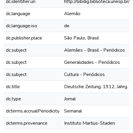
dc.identifier.uri
http://bibdig.biblioteca.unesp.b
dc.language
Alemão
dc.language.iso
de
dc.publisher.place
São Paulo, Brasil
dc.subject
Alemães - Brasil - Periódicos
dc.subject
Generalidades - Periódicos
dc.subject
Cultura - Periódicos
dc.title
Deutsche Zeitung, 1912, Jahrg. IX
dc.type
Jornal
dcterms.accrualPeriodicity
Semanal
dcterms.provenance
Instituto Martius-Staden