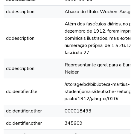
dc.description
Abaixo do título: Wochen-Ausga
Além dos fascículos diários, no p
dezembro de 1912, foram impres
dc.description
dominicais ilustrados, mais exten
numeração própria, de 1 a 28. De
fascículo 27
Representante geral para a Euro
dc.description
Neider
/storage/bd/biblioteca-martius-
dc.identifier.file
staden/jornais/deutsche-zeitung-
paulo/1912/jahrg-ix/020/
dc.identifier.other
000018493
dc.identifier.other
345609