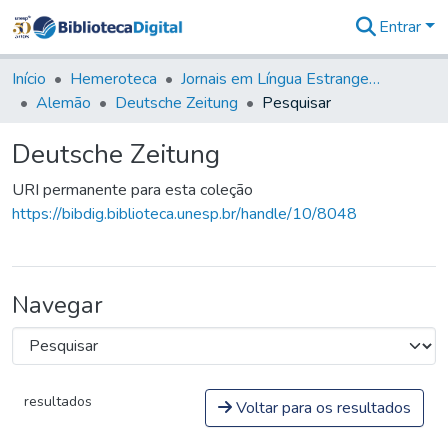
Entrar
Comunidades
&
Início
Hemeroteca
Jornais em Língua Estrangeira
Coleções
Alemão
Deutsche Zeitung
Pesquisar
Tudo na
Biblioteca
Deutsche Zeitung
Digital
Estatísticas
URI permanente para esta coleção
https://bibdig.biblioteca.unesp.br/handle/10/8048
Navegar
resultados
Voltar para os resultados