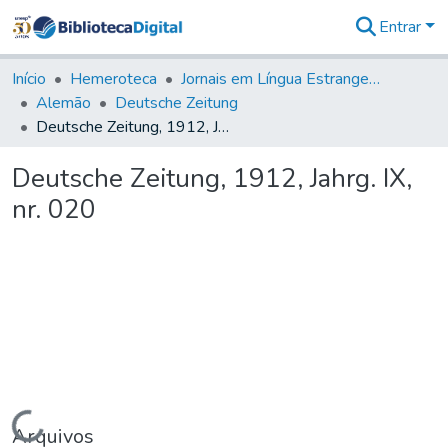
Entrar
Comunidades
&
Início
Hemeroteca
Jornais em Língua Estrangeira
Coleções
Alemão
Deutsche Zeitung
Tudo na
Deutsche Zeitung, 1912, Jahrg. IX, nr. 020
Biblioteca
Digital
Deutsche Zeitung, 1912, Jahrg. IX,
Estatísticas
nr. 020
Carregando...
Arquivos