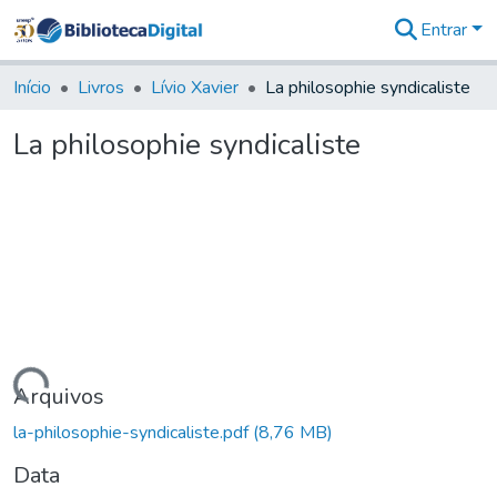
Entrar
Comunidades
&
Início
Livros
Lívio Xavier
La philosophie syndicaliste
Coleções
Tudo na
La philosophie syndicaliste
Biblioteca
Digital
Estatísticas
Carregando...
Arquivos
la-philosophie-syndicaliste.pdf
(8,76 MB)
Data