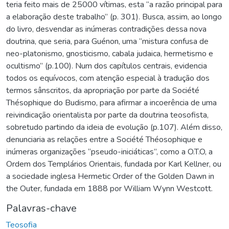
teria feito mais de 25000 vítimas, esta “a razão principal para
a elaboração deste trabalho” (p. 301). Busca, assim, ao longo
do livro, desvendar as inúmeras contradições dessa nova
doutrina, que seria, para Guénon, uma “mistura confusa de
neo-platonismo, gnosticismo, cabala judaica, hermetismo e
ocultismo” (p.100). Num dos capítulos centrais, evidencia
todos os equívocos, com atenção especial à tradução dos
termos sânscritos, da apropriação por parte da Société
Thésophique do Budismo, para afirmar a incoerência de uma
reivindicação orientalista por parte da doutrina teosofista,
sobretudo partindo da ideia de evolução (p.107). Além disso,
denunciaria as relações entre a Société Théosophique e
inúmeras organizações “pseudo-iniciáticas”, como a O.T.O, a
Ordem dos Templários Orientais, fundada por Karl Kellner, ou
a sociedade inglesa Hermetic Order of the Golden Dawn in
the Outer, fundada em 1888 por William Wynn Westcott.
Palavras-chave
Teosofia