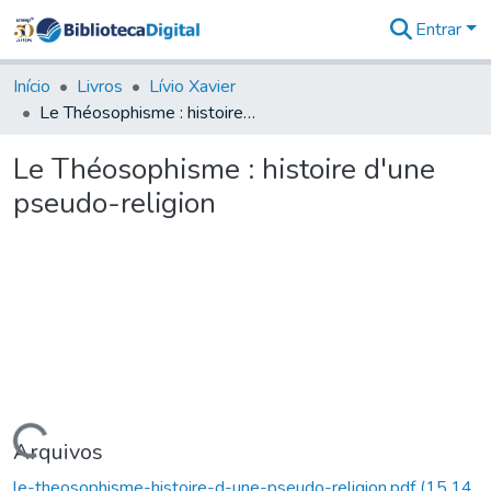
Entrar
Comunidades
&
Início
Livros
Lívio Xavier
Coleções
Le Théosophisme : histoire d'une pseudo-religion
Tudo na
Biblioteca
Le Théosophisme : histoire d'une
Digital
pseudo-religion
Estatísticas
Carregando...
Arquivos
le-theosophisme-histoire-d-une-pseudo-religion.pdf
(15,14