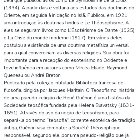
dela que publicou livros como Le Symbolisme de la Croix
(1934). A partir dais e voltaria aos estudos das doutrinas do
Oriente, em seguida à iniciação no Islã. Publicou em 1921
uma introdução às doutrinas hindus e Le Théosophisme. A
eles se seguiram livros como L’Ésotérisme de Dante (1925)
e La Crise du monde moderne (1927). Em vários deles,
postulou a existência de uma doutrina metafísica universal
para a qual convergiriam as diversas religiões. Sua obra foi
importante para a recepção do esoterismo no Ocidente e
teve influência em autores como Mircea Eliade, Raymond
Queneau ou André Breton.
Publicado pela coleção intitulada Biblioteca francesa de
filosofia, dirigida por Jacques Maritain, O Teosofismo: história
de uma pseudo-religião de René Guénon é uma história da
Sociedade teosófica fundada pela Helena Blavatsky (1831-
1891). Através do uso da noção de teosofismo, para
separá-la do termo “teosofia”, corrente esotérica de tradição
antiga, Guénon visa combater a Société Théosophique,
responsável, segundo ele, por uma pseudo-religião que já