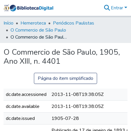
Entrar
Comunidades
&
Início
Hemeroteca
Periódicos Paulistas
Coleções
O Commercio de São Paulo
Tudo na
O Commercio de São Paulo, 1905, Ano XIII, n. 4401
Biblioteca
Digital
O Commercio de São Paulo, 1905,
Estatísticas
Ano XIII, n. 4401
Página do item simplificado
dc.date.accessioned
2013-11-08T19:38:05Z
dc.date.available
2013-11-08T19:38:05Z
dc.date.issued
1905-07-28
Publicado de 17 de janeiro de 1893 a