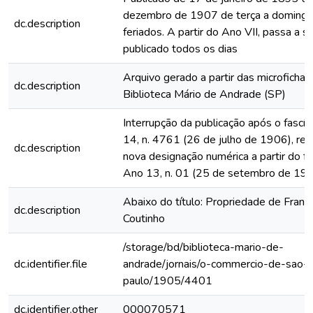
dezembro de 1907 de terça a domingo
dc.description
feriados. A partir do Ano VII, passa a s
publicado todos os dias
Arquivo gerado a partir das microfichas
dc.description
Biblioteca Mário de Andrade (SP)
Interrupção da publicação após o fascí
14, n. 4761 (26 de julho de 1906), rein
dc.description
nova designação numérica a partir do fa
Ano 13, n. 01 (25 de setembro de 19
Abaixo do título: Propriedade de Franc
dc.description
Coutinho
/storage/bd/biblioteca-mario-de-
dc.identifier.file
andrade/jornais/o-commercio-de-sao-
paulo/1905/4401
dc.identifier.other
000070571