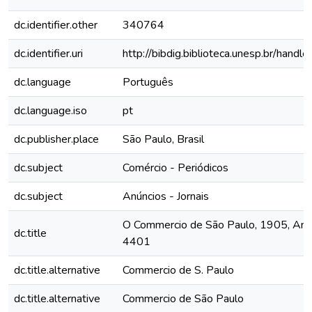
dc.identifier.other
340764
dc.identifier.uri
http://bibdig.biblioteca.unesp.br/hand
dc.language
Português
dc.language.iso
pt
dc.publisher.place
São Paulo, Brasil
dc.subject
Comércio - Periódicos
dc.subject
Anúncios - Jornais
O Commercio de São Paulo, 1905, Ano X
dc.title
4401
dc.title.alternative
Commercio de S. Paulo
dc.title.alternative
Commercio de São Paulo