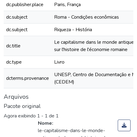
dc.publisher.place
Paris, França
dc.subject
Roma - Condições econômicas
dc.subject
Riqueza - História
Le capitalisme dans le monde antique 
dc.title
sur l'histoire de l'économie romaine
dc.type
Livro
UNESP, Centro de Documentação e M
dcterms.provenance
(CEDEM)
Arquivos
Pacote original
Agora exibindo
1 - 1 de 1
Nome:
le-capitalisme-dans-le-monde-