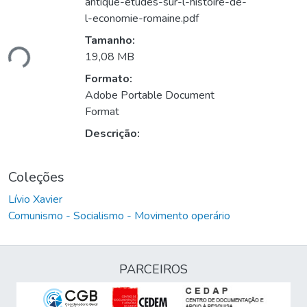
antique-etudes-sur-l-histoire-de-
l-economie-romaine.pdf
Tamanho:
ndo...
19,08 MB
Formato:
Adobe Portable Document
Format
Descrição:
Coleções
Lívio Xavier
Comunismo - Socialismo - Movimento operário
PARCEIROS