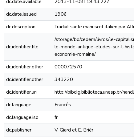
dc.date.available
2013-11-08T19:43:22Z
dc.date.issued
1906
dc.description
Traduit sur le manuscrit italien par Alf
/storage/bd/cedem/livros/le-capitalis
dc.identifier.file
le-monde-antique-etudes-sur-l-histoir
economie-romaine/
dc.identifier.other
000072570
dc.identifier.other
343220
dc.identifier.uri
http://bibdig.biblioteca.unesp.br/hand
dc.language
Francês
dc.language.iso
fr
dc.publisher
V. Giard et E. Brièr