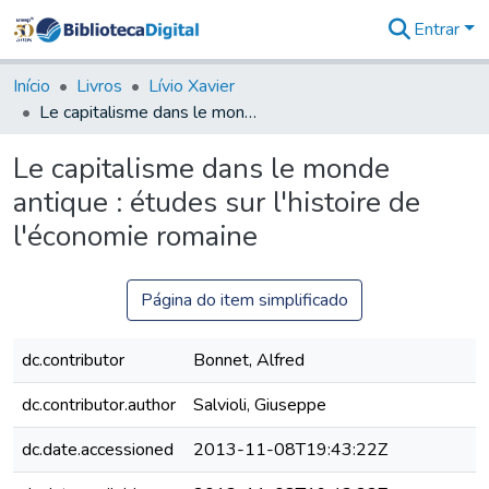
Entrar
Comunidades
&
Início
Livros
Lívio Xavier
Coleções
Le capitalisme dans le monde antique : études sur l'histoire de l'économie romaine
Tudo na
Biblioteca
Le capitalisme dans le monde
Digital
antique : études sur l'histoire de
Estatísticas
l'économie romaine
Página do item simplificado
dc.contributor
Bonnet, Alfred
dc.contributor.author
Salvioli, Giuseppe
dc.date.accessioned
2013-11-08T19:43:22Z