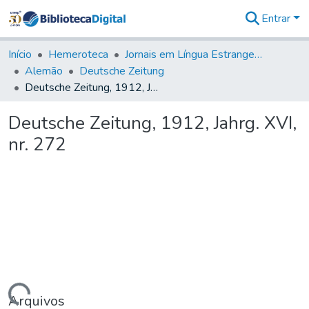
Entrar
Comunidades
&
Início
Hemeroteca
Jornais em Língua Estrangeira
Coleções
Alemão
Deutsche Zeitung
Tudo na
Deutsche Zeitung, 1912, Jahrg. XVI, nr. 272
Biblioteca
Digital
Deutsche Zeitung, 1912, Jahrg. XVI,
Estatísticas
nr. 272
Arquivos