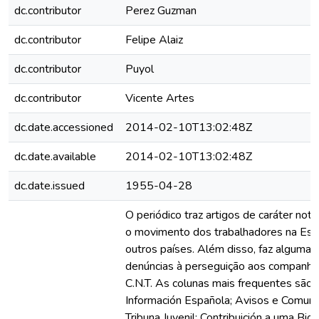
dc.contributor
Perez Guzman
dc.contributor
Felipe Alaiz
dc.contributor
Puyol
dc.contributor
Vicente Artes
dc.date.accessioned
2014-02-10T13:02:48Z
dc.date.available
2014-02-10T13:02:48Z
dc.date.issued
1955-04-28
O periódico traz artigos de caráter noti
o movimento dos trabalhadores na Es
outros países. Além disso, faz algumas c
denúncias à perseguição aos companhe
C.N.T. As colunas mais frequentes são:
Información Española; Avisos e Comuni
Tribuna Juvenil; Contribuición a uma Biog