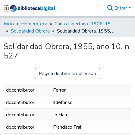
Entrar
Comunidades
&
Início
Hemeroteca
Canto Libertário (1906-1995)
Coleções
Solidaridad Obrera
Solidaridad Obrera, 1955, ano 10, n 527
Tudo na
Biblioteca
Solidaridad Obrera, 1955, ano 10, n
Digital
527
Estatísticas
Página do item simplificado
dc.contributor
Ferrer
dc.contributor
Ildefonso
dc.contributor
Jo Han
dc.contributor
Francisco Frak