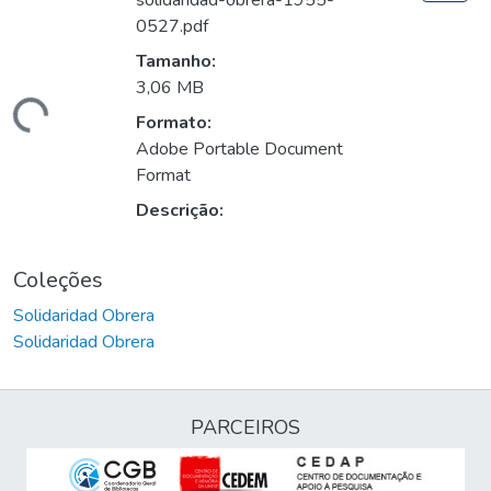
solidaridad-obrera-1955-
0527.pdf
Tamanho:
3,06 MB
gando...
Formato:
Adobe Portable Document
Format
Descrição:
Coleções
Solidaridad Obrera
Solidaridad Obrera
PARCEIROS