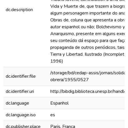
Vida y Muerte de, que trazem a biograf
dc.description
algum personagem importante do anar
Obras de, coluna que apresenta a obra
autor espanhol ou não; Bolchevismo y
Anarquismo, presente em alguns exem
seu conteúdo dá espaço para que faça 
propaganda de outros periódicos, tais
Tierra y Libertad. Ilustrado (Incomplet
1996)
/storage/bd/cedap-assis/jornais/solidar
dc.identifier.file
obrera/1955/0527
dc.identifier.uri
http://bibdig.biblioteca.unesp.br/hand
dc.language
Espanhol
dc.language.iso
es
dc.publisher.place
Paris, França