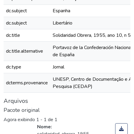
dc.subject
Espanha
dc.subject
Libertário
dc.title
Solidaridad Obrera, 1955, ano 10, n 5
Portavoz de la Confederación Nacional 
dc.title.alternative
de España
dc.type
Jornal
UNESP, Centro de Documentação e Ap
dcterms.provenance
Pesquisa (CEDAP)
Arquivos
Pacote original
Agora exibindo
1 - 1 de 1
Nome: