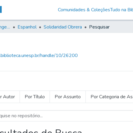
Comunidades & Coleções
Tudo na Bib
Jornais em Língua Estrangeira
Espanhol
Solidaridad Obrera
Pesquisar
g.biblioteca.unesp.br/handle/10/26200
r Autor
Por Título
Por Assunto
Por Categoria de A