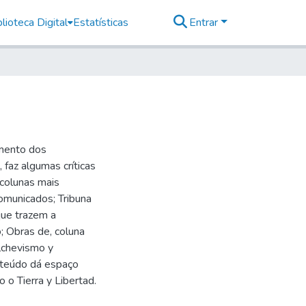
lioteca Digital
Estatísticas
Entrar
imento dos
faz algumas críticas
 colunas mais
omunicados; Tribuna
 que trazem a
 Obras de, coluna
lchevismo y
nteúdo dá espaço
 o Tierra y Libertad.