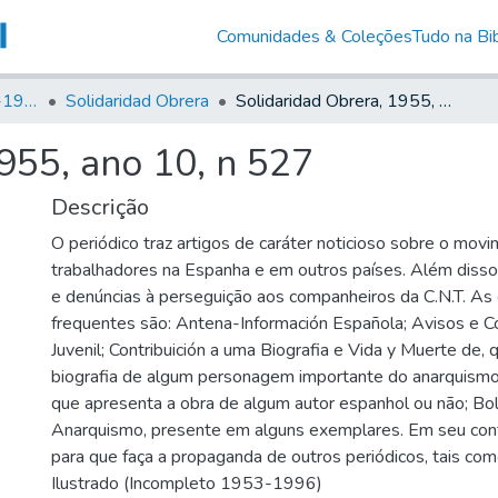
Comunidades & Coleções
Tudo na Bib
Canto Libertário (1906-1995)
Solidaridad Obrera
Solidaridad Obrera, 1955, ano 10, n 527
955, ano 10, n 527
Descrição
O periódico traz artigos de caráter noticioso sobre o mov
trabalhadores na Espanha e em outros países. Além disso, 
e denúncias à perseguição aos companheiros da C.N.T. As
frequentes são: Antena-Información Española; Avisos e C
Juvenil; Contribuición a uma Biografia e Vida y Muerte de,
biografia de algum personagem importante do anarquismo;
que apresenta a obra de algum autor espanhol ou não; Bo
Anarquismo, presente em alguns exemplares. Em seu co
para que faça a propaganda de outros periódicos, tais como
Ilustrado (Incompleto 1953-1996)