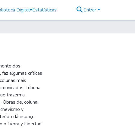
lioteca Digital
Estatísticas
Entrar
imento dos
faz algumas críticas
 colunas mais
omunicados; Tribuna
 que trazem a
 Obras de, coluna
lchevismo y
nteúdo dá espaço
 o Tierra y Libertad.