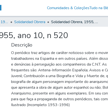
Comunidades & Coleções
Tudo na Bib
Canto Libertário (1906-1995)
Solidaridad Obrera
Solidaridad Obrera, 1955, ano 10, n 520
955, ano 10, n 520
Descrição
O periódico traz artigos de caráter noticioso sobre o mov
trabalhadores na Espanha e em outros países. Além disso, 
e denúncias à perseguição aos companheiros da C.N.T. As
frequentes são: Antena-Información Española; Avisos e C
Juvenil; Contribuición a uma Biografia e Vida y Muerte de,
biografia de algum personagem importante do anarquismo;
que apresenta a obra de algum autor espanhol ou não; Bo
Anarquismo, presente em alguns exemplares. Em seu co
para que faça a propaganda de outros periódicos, tais como
Ilustrado (Incompleto 1953-1996)