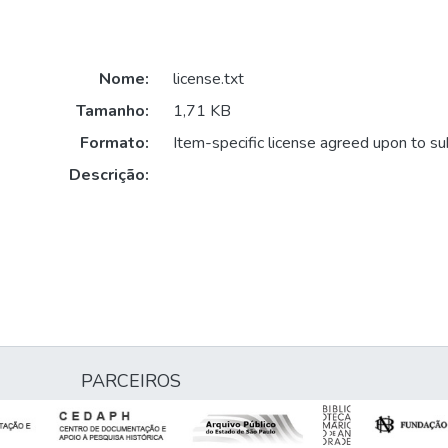
Nome:
license.txt
Tamanho:
1,71 KB
Formato:
Item-specific license agreed upon to s
Descrição:
PARCEIROS