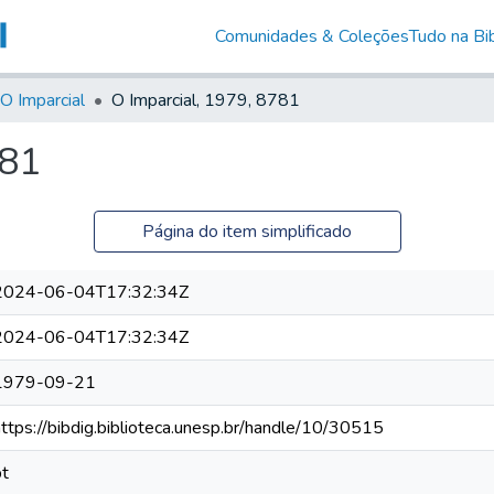
Comunidades & Coleções
Tudo na Bib
O Imparcial
O Imparcial, 1979, 8781
781
Página do item simplificado
2024-06-04T17:32:34Z
2024-06-04T17:32:34Z
1979-09-21
https://bibdig.biblioteca.unesp.br/handle/10/30515
pt