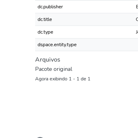
dc.publisher
dc.title
dc.type
J
dspace.entity.type
Arquivos
Pacote original
Agora exibindo
1 - 1 de 1