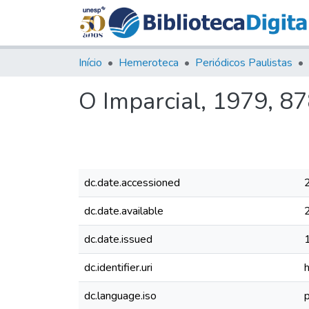
Início
Hemeroteca
Periódicos Paulistas
O Imparcial, 1979, 8
dc.date.accessioned
dc.date.available
dc.date.issued
dc.identifier.uri
dc.language.iso