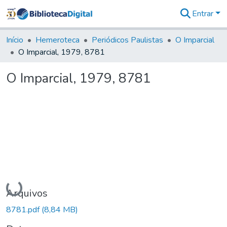
Entrar
Comunidades
&
Início
Hemeroteca
Periódicos Paulistas
O Imparcial
Coleções
O Imparcial, 1979, 8781
Tudo na
Biblioteca
O Imparcial, 1979, 8781
Digital
Estatísticas
Carregando...
Arquivos
8781.pdf
(8,84 MB)