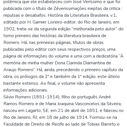
polêmica que ele estabeleceu com José Veríssimo e que foi
publicada com o título de Zéverissimações ineptas da critica :
repulsas e desabafos. História da Literatura Brasileira, v.1,
editado por H. Garnier Livreiro-editor, do Rio de Janeiro, em
1902, trata-se da segunda edição “melhorada pelo autor” do
tomo primeiro das histórias da literatura brasileira de
Romero. Há, nas primeiras páginas, títulos de obras
publicadas pelo editor com seus respectivos preços, uma
página de informações do volume e uma com a dedicatória “À
memória de minha mulher Dona Clarinda Diamantina de
Araujo Romero”. Há, ainda, precedendo o primeiro capítulo da
obra, os prólogos da 2ª e também da 1ª edição, este último
bastante extenso. Ao final, o volume não apresenta
informações adicionais.
Silvio Romero (1851-1914), filho do português André
Ramos Romero e de Maria Joaquina Vasconcelos da Silveira,
nasceu em Lagarto, SE, em 21 de abril de 1851, e faleceu no
Rio de Janeiro, RJ, em 18 de julho de 1914. Formou-se na
Faculdade de Direito de Recife ao lado de Tobias Barreto e