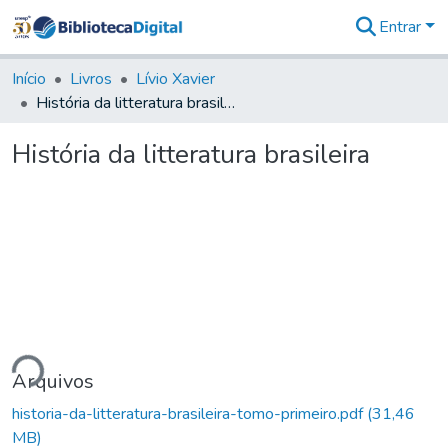
Entrar
Comunidades
&
Início
Livros
Lívio Xavier
Coleções
História da litteratura brasileira
Tudo na
Biblioteca
História da litteratura brasileira
Digital
Estatísticas
egando...
Arquivos
historia-da-litteratura-brasileira-tomo-primeiro.pdf
(31,46
MB)