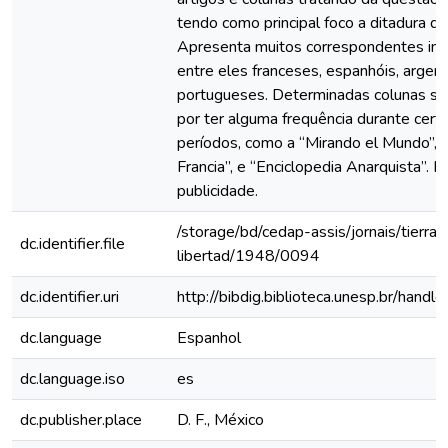
tendo como principal foco a ditadura de
Apresenta muitos correspondentes inte
entre eles franceses, espanhóis, argent
portugueses. Determinadas colunas s
por ter alguma frequência durante cert
períodos, como a “Mirando el Mundo”, 
Francia”, e “Enciclopedia Anarquista”. 
publicidade.
/storage/bd/cedap-assis/jornais/tierra-
dc.identifier.file
libertad/1948/0094
dc.identifier.uri
http://bibdig.biblioteca.unesp.br/hand
dc.language
Espanhol
dc.language.iso
es
dc.publisher.place
D. F., México