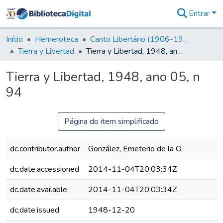
Entrar
Comunidades
&
Início
Hemeroteca
Canto Libertário (1906-1995)
Coleções
Tierra y Libertad
Tierra y Libertad, 1948, ano 05, n 94
Tudo na
Biblioteca
Tierra y Libertad, 1948, ano 05, n
Digital
94
Estatísticas
Página do item simplificado
dc.contributor.author
González, Emeterio de la O.
dc.date.accessioned
2014-11-04T20:03:34Z
dc.date.available
2014-11-04T20:03:34Z
dc.date.issued
1948-12-20