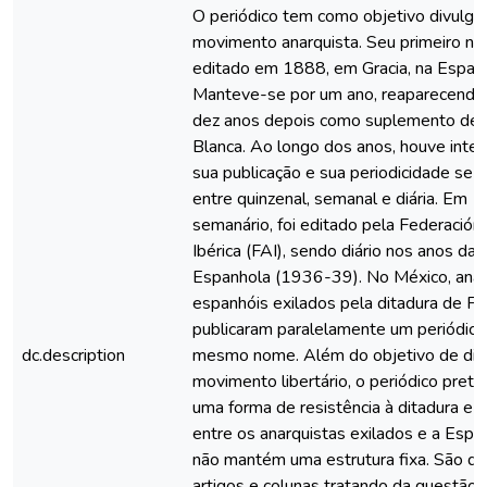
O periódico tem como objetivo divulgar
movimento anarquista. Seu primeiro nú
editado em 1888, em Gracia, na Espan
Manteve-se por um ano, reaparecendo
dez anos depois como suplemento de 
Blanca. Ao longo dos anos, houve inte
sua publicação e sua periodicidade se a
entre quinzenal, semanal e diária. Em 
semanário, foi editado pela Federación
Ibérica (FAI), sendo diário nos anos da
Espanhola (1936-39). No México, anar
espanhóis exilados pela ditadura de Fr
publicaram paralelamente um periódic
dc.description
mesmo nome. Além do objetivo de div
movimento libertário, o periódico pret
uma forma de resistência à ditadura e 
entre os anarquistas exilados e a Espan
não mantém uma estrutura fixa. São di
artigos e colunas tratando da questão li