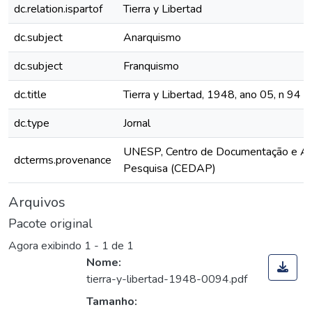
dc.relation.ispartof
Tierra y Libertad
dc.subject
Anarquismo
dc.subject
Franquismo
dc.title
Tierra y Libertad, 1948, ano 05, n 94
dc.type
Jornal
UNESP, Centro de Documentação e Ap
dcterms.provenance
Pesquisa (CEDAP)
Arquivos
Pacote original
Agora exibindo
1 - 1 de 1
Nome:
tierra-y-libertad-1948-0094.pdf
Tamanho: