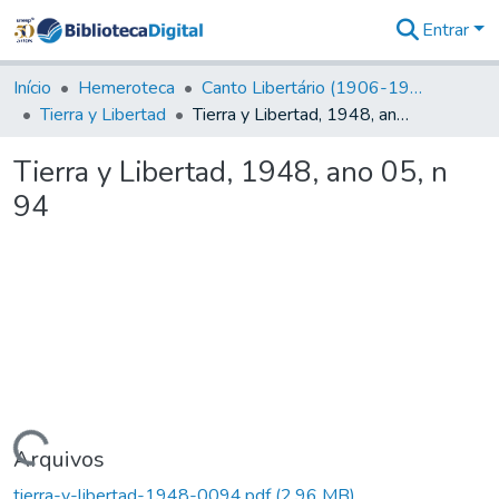
Entrar
Comunidades
&
Início
Hemeroteca
Canto Libertário (1906-1995)
Coleções
Tierra y Libertad
Tierra y Libertad, 1948, ano 05, n 94
Tudo na
Biblioteca
Tierra y Libertad, 1948, ano 05, n
Digital
94
Estatísticas
Carregando...
Arquivos
tierra-y-libertad-1948-0094.pdf
(2,96 MB)