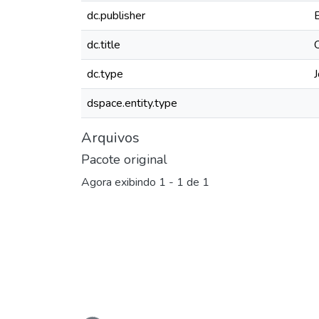
dc.publisher
dc.title
dc.type
J
dspace.entity.type
Arquivos
Pacote original
Agora exibindo
1 - 1 de 1