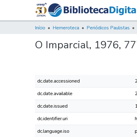
Início
Hemeroteca
Periódicos Paulistas
O Imparcial, 1976, 7
dc.date.accessioned
dc.date.available
dc.date.issued
dc.identifier.uri
dc.language.iso