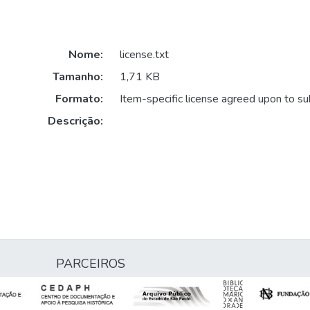
Nome:
license.txt
Tamanho:
1,71 KB
Formato:
Item-specific license agreed upon to s
Descrição:
PARCEIROS