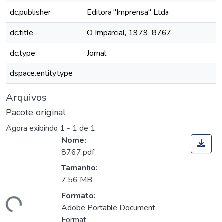
dc.publisher
Editora "Imprensa" Ltda
dc.title
O Imparcial, 1979, 8767
dc.type
Jornal
dspace.entity.type
Arquivos
Pacote original
Agora exibindo
1 - 1 de 1
Nome:
8767.pdf
Tamanho:
7,56 MB
Formato:
rregando...
Adobe Portable Document
Format