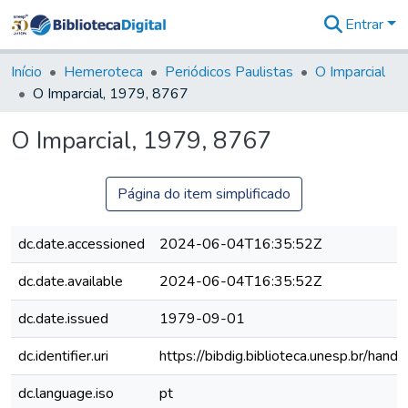
Entrar
Comunidades
&
Início
Hemeroteca
Periódicos Paulistas
O Imparcial
Coleções
O Imparcial, 1979, 8767
Tudo na
Biblioteca
O Imparcial, 1979, 8767
Digital
Estatísticas
Página do item simplificado
dc.date.accessioned
2024-06-04T16:35:52Z
dc.date.available
2024-06-04T16:35:52Z
dc.date.issued
1979-09-01
dc.identifier.uri
https://bibdig.biblioteca.unesp.br/han
dc.language.iso
pt