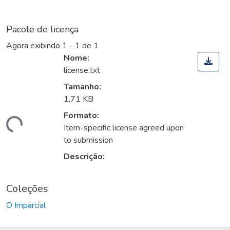
Pacote de licença
Agora exibindo
1 - 1 de 1
Nome:
license.txt
Tamanho:
1,71 KB
Formato:
rregando...
Item-specific license agreed upon
to submission
Descrição:
Coleções
O Imparcial