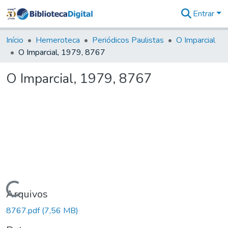
Entrar
Comunidades
&
Início
Hemeroteca
Periódicos Paulistas
O Imparcial
Coleções
O Imparcial, 1979, 8767
Tudo na
Biblioteca
O Imparcial, 1979, 8767
Digital
Estatísticas
Carregando...
Arquivos
8767.pdf
(7,56 MB)