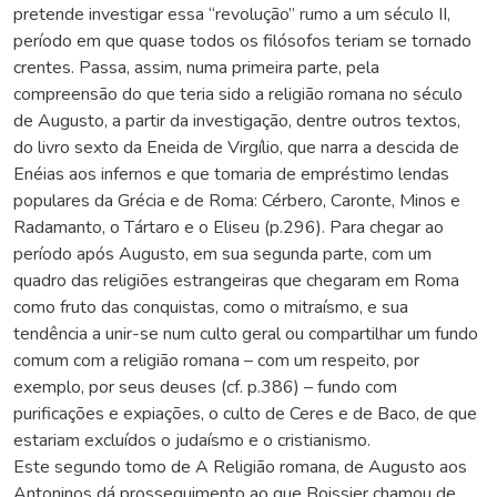
pretende investigar essa “revolução” rumo a um século II,
período em que quase todos os filósofos teriam se tornado
crentes. Passa, assim, numa primeira parte, pela
compreensão do que teria sido a religião romana no século
de Augusto, a partir da investigação, dentre outros textos,
do livro sexto da Eneida de Virgílio, que narra a descida de
Enéias aos infernos e que tomaria de empréstimo lendas
populares da Grécia e de Roma: Cérbero, Caronte, Minos e
Radamanto, o Tártaro e o Eliseu (p.296). Para chegar ao
período após Augusto, em sua segunda parte, com um
quadro das religiões estrangeiras que chegaram em Roma
como fruto das conquistas, como o mitraísmo, e sua
tendência a unir-se num culto geral ou compartilhar um fundo
comum com a religião romana – com um respeito, por
exemplo, por seus deuses (cf. p.386) – fundo com
purificações e expiações, o culto de Ceres e de Baco, de que
estariam excluídos o judaísmo e o cristianismo.
Este segundo tomo de A Religião romana, de Augusto aos
Antoninos dá prosseguimento ao que Boissier chamou de