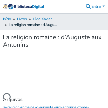
Entrar
Comunidades
&
Início
Livros
Lívio Xavier
Coleções
La religion romaine : d’Auguste aux Antonins
Tudo na
Biblioteca
La religion romaine : d’Auguste aux
Digital
Antonins
Estatísticas
ndo...
Arquivos
la-religion-romaine-d-auguste-aux-antonins-tome-