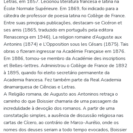
Letras, em 1857. Lecionou literatura francesa e latina na
École Normale Supérieure. Em 1869, foi indicado para a
cátedra de professor de poesia latina no Collège de France.
Entre suas principais publicações, destacam-se Cicéron et
ses amis (1865, traduzido em português pela editora
Renascença em 1946), La religion romaine d’Auguste aux
Antonins (1874) e L’Opposition sous les Césars (1875). Tais
obras o fizeram ingressar na Académie Française em 1876.
Em 1886, tornou-se membro da Académie des inscriptions
et Belles-lettres. Administrou o Collège de France de 1892
à 1895, quando foi eleito secretário permanente da
Academia francesa. Fez também parte da Real Academia
dinamarquesa de Ciências e Letras.
A Religião romana, de Augusto aos Antoninos retraça o
caminho do que Boissier chamaria de uma passagem da
incredulidade à devoção dos romanos. A partir de uma
constatação simples, a ausência de discussão religiosa nas
cartas de Cícero, ao contrário de Marco-Aurélio, onde os
nomes dos deuses seriam a todo tempo evocados, Boissier