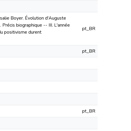
Rosalie Boyer. Évolution d'Auguste
récis biographique -- III. L'année
pt_BR
du positivisme durent
pt_BR
pt_BR