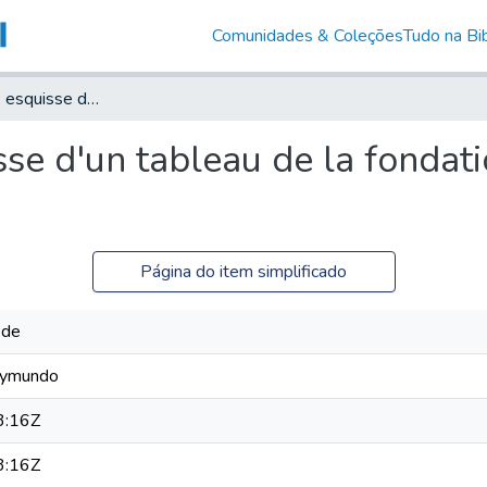
Comunidades & Coleções
Tudo na Bib
Le positivisme : esquisse d'un tableau de la fondation de la religion de l'humanité
sse d'un tableau de la fondati
Página do item simplificado
 de
aymundo
3:16Z
3:16Z