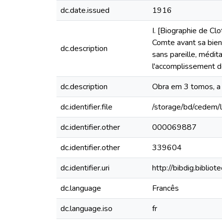
dc.date.issued
1916
I. [Biographie de Clo
Comte avant sa bien
dc.description
sans pareille, médit
l'accomplissement d
dc.description
Obra em 3 tomos, a 
dc.identifier.file
/storage/bd/cedem/l
dc.identifier.other
000069887
dc.identifier.other
339604
dc.identifier.uri
http://bibdig.biblio
dc.language
Francês
dc.language.iso
fr