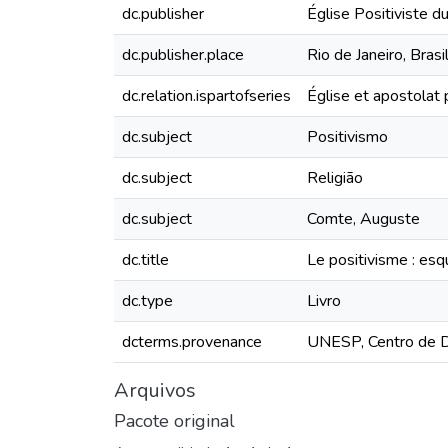
dc.publisher
Église Positiviste du
dc.publisher.place
Rio de Janeiro, Brasi
dc.relation.ispartofseries
Église et apostolat 
dc.subject
Positivismo
dc.subject
Religião
dc.subject
Comte, Auguste
dc.title
Le positivisme : esqu
dc.type
Livro
dcterms.provenance
UNESP, Centro de 
Arquivos
Pacote original