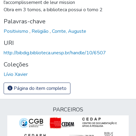
l'accomplissement de leur mission
Obra em 3 tomos, a biblioteca possui o tomo 2
Palavras-chave
Positivismo
,
Religião
,
Comte, Auguste
URI
http://bibdig.biblioteca.unesp.br/handle/10/6507
Coleções
Lívio Xavier
Página do item completo
PARCEIROS