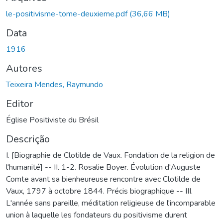
Carregando...
le-positivisme-tome-deuxieme.pdf
(36,66 MB)
Data
1916
Autores
Teixeira Mendes, Raymundo
Editor
Église Positiviste du Brésil
Descrição
I. [Biographie de Clotilde de Vaux. Fondation de la religion de
l'humanité] -- II. 1-2. Rosalie Boyer. Évolution d'Auguste
Comte avant sa bienheureuse rencontre avec Clotilde de
Vaux, 1797 à octobre 1844. Précis biographique -- III.
L'année sans pareille, méditation religieuse de l'incomparable
union à laquelle les fondateurs du positivisme durent