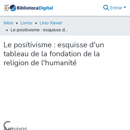
Entrar
Comunidades
&
Início
Livros
Lívio Xavier
Coleções
Le positivisme : esquisse d'un tableau de la fondation de la religion de l'humanité
Tudo na
Biblioteca
Le positivisme : esquisse d'un
Digital
tableau de la fondation de la
Estatísticas
religion de l'humanité
Arquivos