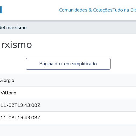
Comunidades & Coleções
Tudo na Bib
a del marxismo
arxismo
Página do item simplificado
 Giorgio
 Vittorio
11-08T19:43:08Z
11-08T19:43:08Z