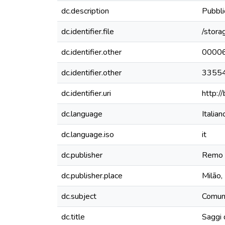
dc.description
Pubbli
dc.identifier.file
/stora
dc.identifier.other
0000
dc.identifier.other
3355
dc.identifier.uri
http:/
dc.language
Italian
dc.language.iso
it
dc.publisher
Remo 
dc.publisher.place
Milão, 
dc.subject
Comuni
dc.title
Saggi 