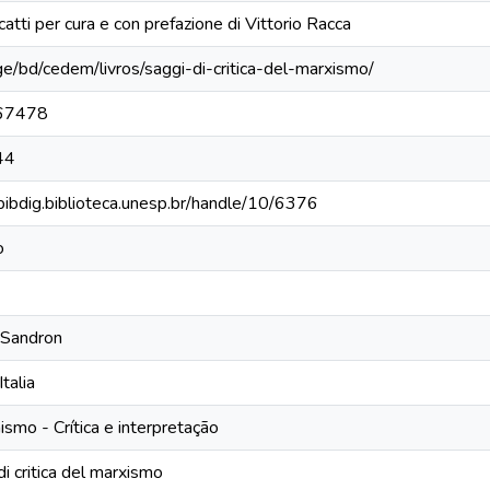
catti per cura e con prefazione di Vittorio Racca
ge/bd/cedem/livros/saggi-di-critica-del-marxismo/
67478
44
/bibdig.biblioteca.unesp.br/handle/10/6376
o
Sandron
Italia
smo - Crítica e interpretação
di critica del marxismo