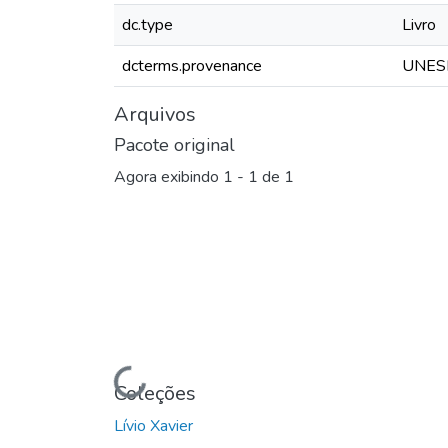
dc.type
Livro
dcterms.provenance
UNESP
Arquivos
Pacote original
Agora exibindo
1 - 1 de 1
Carregando...
Coleções
Lívio Xavier