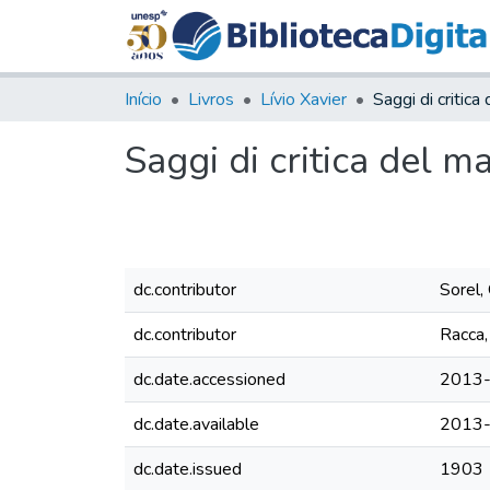
Início
Livros
Lívio Xavier
Saggi di critic
Saggi di critica del m
dc.contributor
Sorel,
dc.contributor
Racca,
dc.date.accessioned
2013-
dc.date.available
2013-
dc.date.issued
1903